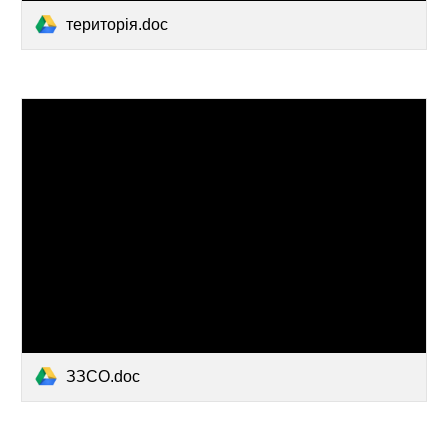
територія.doc
ЗЗСО.doc