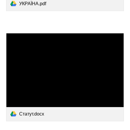
УКРАЇНА.pdf
Статут.docx